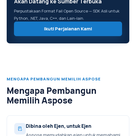
Akan Datang ke Sumber Terbuka
Perpustakaan Format Fail Open Source — SDK Asli untuk
Python, .NET, Java, C++, dan Lain-lain.
Ikuti Perjalanan Kami
MENGAPA PEMBANGUN MEMILIH ASPOSE
Mengapa Pembangun
Memilih Aspose
Dibina oleh Ejen, untuk Ejen
Aspose memudahkan ejen untuk memahami,